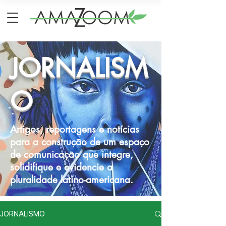
JORNALISM
O
Artigos, reportagens e notícias
para a construção de um espaço
de comunicação que integre,
solidifique e evidencie a
pluralidade latino-americana.
JORNALISMO