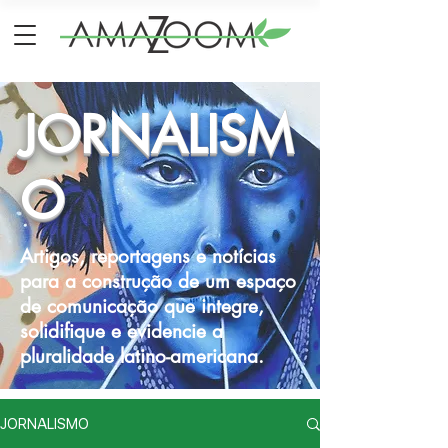
JORNALISM
O
Artigos, reportagens e notícias
para a construção de um espaço
de comunicação que integre,
solidifique e evidencie a
pluralidade latino-americana.
JORNALISMO