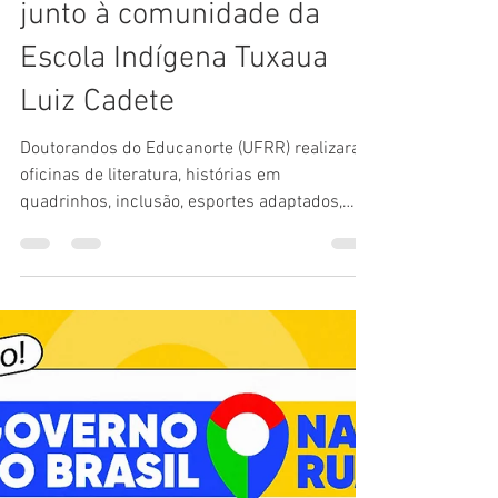
Amazoom
6 de jun.
5 min de leitura
Quando a Universidade vai
ao Colégio: UFRR percorre
outros caminhos do saber
junto à comunidade da
Escola Indígena Tuxaua
Luiz Cadete
Doutorandos do Educanorte (UFRR) realizaram
oficinas de literatura, histórias em
quadrinhos, inclusão, esportes adaptados,
inteligência artificial e educomunicação na
Escola Estadual Indígena Tuxaua Luiz Cadete.