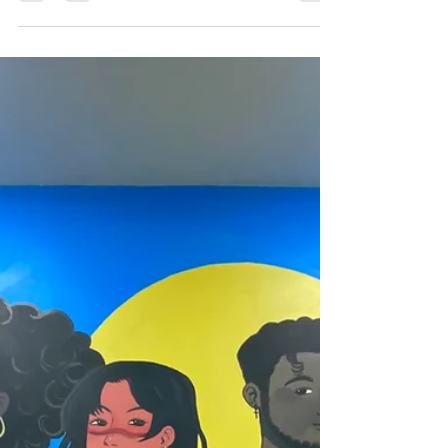
doutorado
Com o credenciamento de seis novos
professores permanentes, o Doutorado em
Educação na Amazônia amplia sua presença
na UFRR e prevê edital entre julho e agosto de
2026 para ingresso da Turma 2027.