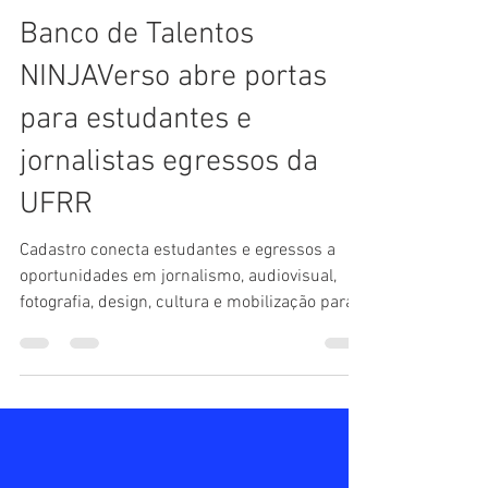
Amazoom
30 de jul.
3 min de leitura
Banco de Talentos
NINJAVerso abre portas
para estudantes e
jornalistas egressos da
UFRR
Cadastro conecta estudantes e egressos a
oportunidades em jornalismo, audiovisual,
fotografia, design, cultura e mobilização para
desenvolver experiências valorizadas pelo
amplo mercado da comunicação com
compromisso.