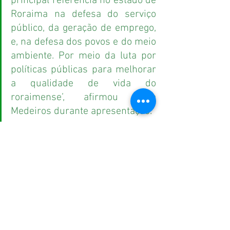
principal referência no estado de 
Roraima na defesa do serviço 
público, da geração de emprego, 
e, na defesa dos povos e do meio 
ambiente. Por meio da luta por 
políticas públicas para melhorar 
a qualidade de vida do 
roraimense’, afirmou Cida 
Medeiros durante apresentação.
Além disso, a organização é a principal 
referência no estado, tendo um dos seus 
principais valores na defesa de toda 
classe trabalhadora, contra a qualquer 
tipo de privatização de serviços e bens 
públicos e que levam a transparência e 
ética pela sua conduta atual dentro da 
sociedade, destacando a proteção 
ambiental e o respeito a auto-