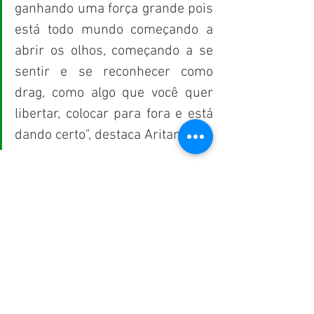
ganhando uma força grande pois 
está todo mundo começando a 
abrir os olhos, começando a se 
sentir e se reconhecer como 
drag, como algo que você quer 
libertar, colocar para fora e está 
dando certo", destaca Aritana.
Força e determinação
Embora tenham conceitos e 
propostas diferentes, as drag 
queens roraimenses se assemelham 
nas mensagens de resistência e 
libertação. Unidas pela arte e pela 
luta por igualdade de direitos, elas 
buscam com performances passar 