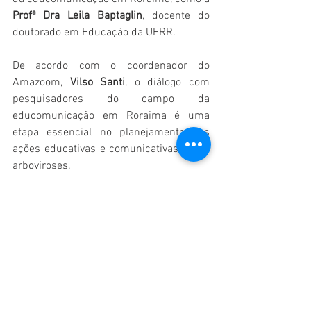
Profª Dra Leila Baptaglin
, docente do 
doutorado em Educação da UFRR. 
De acordo com o coordenador do 
Amazoom, 
Vilso Santi
, o diálogo com 
pesquisadores do campo da 
educomunicação em Roraima é uma 
etapa essencial no planejamento das 
ações educativas e comunicativas sobre 
arboviroses. 
"Roraima é um estado único e com 
peculiaridades que acabam por impactar 
o trabalho socioeducativo e 
comunicativo. Assim, antes de qualquer 
ação mais direta, a equipe de trabalho do 
ArboControl no estado precisava 
conhecer o trabalho destes 