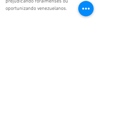
prejudicando roraimenses ou 
oportunizando venezuelanos. 
Como os beneficiários se sentem diante 
da denúncia:
Carmen Alejandra Muñoz, 17, e Juan 
Hernandez, 20, são dois candidatos,  
entre os aproximadamente duzentos 
inscritos na prova, que se mostraram 
bem frustrados ao receber a notícia da 
denúncia e possíveis consequências 
que ela pode trazer ao vestibular. Confira 
seus depoimentos no vídeo a seguir: 
https://youtu.be/TbRjUYYfXNU