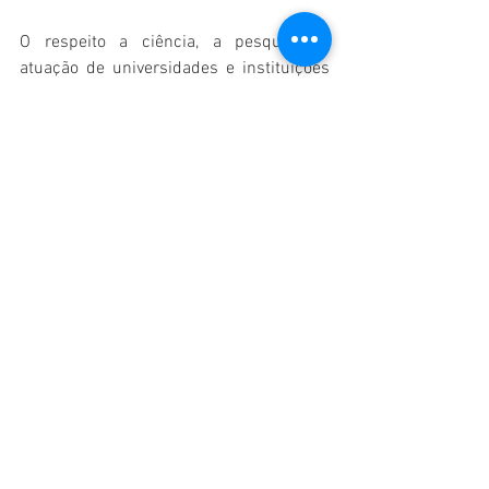
O respeito a ciência, a pesquisa, a 
atuação de universidades e instituições 
públicas que atuam na produção do 
conhecimento científico é valor 
inegociável de todo jornalista presente 
neste Congresso.
No extremo Norte do Brasil, é 
compromisso e dever de todo jornalista 
profissional, a defesa e proteção da 
Amazônia, do meio ambiente, dos rios, 
do solo, da vegetação, das comunidades 
indígenas e das comunidades 
ribeirinhas. 
Como profissionais à serviço da 
democracia, respeitamos os direitos da 
comunidade LGBTQI+, sendo 