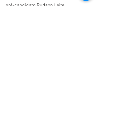
pré-candidato Rudson Leite.   
* Conteúdo experimental desenvolvido na 
disciplina de JOR53 - Jornalismo Especializado 
I.
Ver tudo
Posts recentes