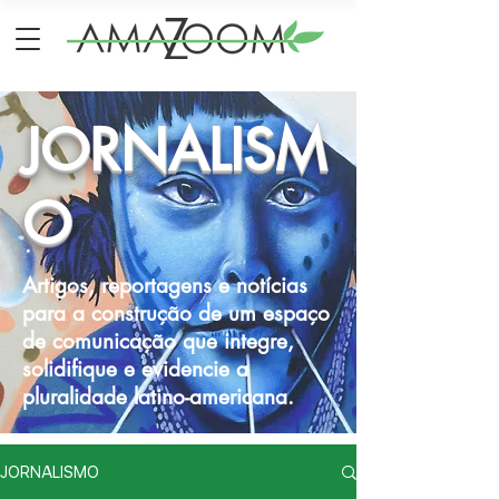
JORNALISM
O
Artigos, reportagens e notícias
para a construção de um espaço
de comunicação que integre,
solidifique e evidencie a
pluralidade latino-americana.
JORNALISMO