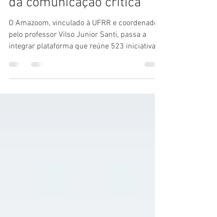
para a cartografia nacional
da comunicação crítica
O Amazoom, vinculado à UFRR e coordenado
pelo professor Vilso Junior Santi, passa a
integrar plataforma que reúne 523 iniciativas
de educação midiática no país, fortalecendo
experiências de jornalismo, cidadania digital,
cultura e combate à desinformação.