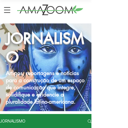
JORNALISM
O
Artigos, reportagens e notícias
para a construção de um espaço
de comunicação que integre,
solidifique e evidencie a
pluralidade latino-americana.
JORNALISMO