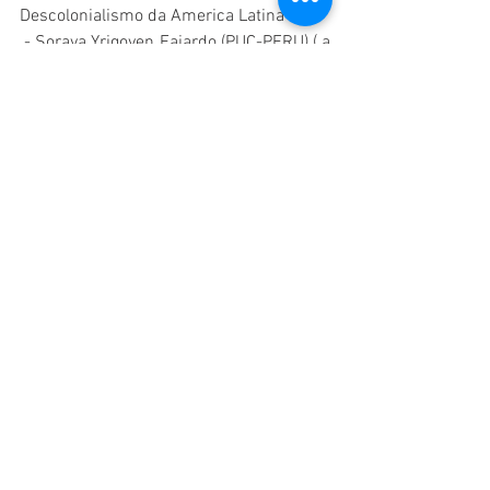
Descolonialismo da America Latina
 - Soraya Yrigoyen Fajardo (PUC-PERU) ( a 
confirmar)
18h30: Evento músico-cultural
18h40 – 20h30 – Mesa-redonda: 
Ativismo indígena em Roraima
 Organizações indígenas de Roraima – 
19h30 
Organização dos Professores Indígena de 
Roraima
Conselho Indígena de Roraima
Organização das Mulheres Indígenas de 
Roraima
Conferencia de encerramento - 
Xamanismo e Mundividência Yanomami- 
Xama indígena, Liderança do povo 