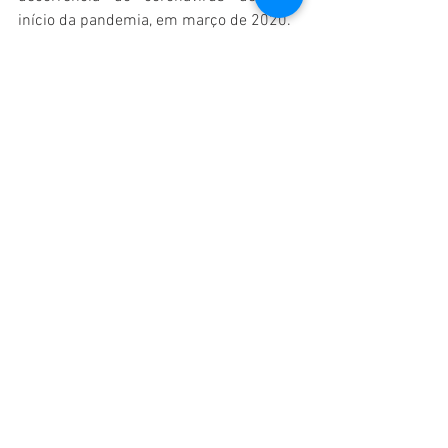
início da pandemia, em março de 2020.
Fonte: Roraima em Tempo
ABYA&YALA
Ver tudo
Posts recentes