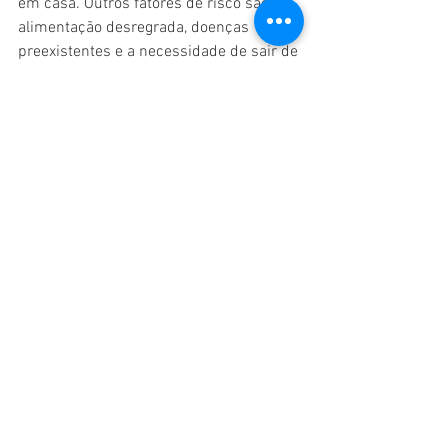
em casa. Outros fatores de risco são a 
alimentação desregrada, doenças 
preexistentes e a necessidade de sair de 
casa para trabalhar.
No caso da depressão, as principais 
causas são a idade avançada, o baixo 
nível de escolaridade e o medo de 
passar a infecção para pessoas mais 
vulneráveis. 
"A presença de um idoso em 
casa, que são as pessoas mais 
vulneráveis e que têm maior 
porcentual de letalidade, cria 
um nível de estresse 
aumentado, pelo temor de 