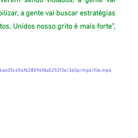
iverem sendo violados, a gente vai 
lizar, a gente vai buscar estratégias 
s. Unidos nosso grito é mais forte”, 
6884a405c454fb28096f8a5252f3e/360p/mp4/file.mp4