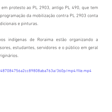
o em protesto ao PL 2903, antigo PL 490, que tem 
 programação da mobilização contra PL 2903 conta 
dicionais e pinturas.
ovos indígenas de Roraima estão organizando a 
ores, estudantes, servidores e o público em geral 
iginários. 
e3ff487084756a2cc89808aba763a/360p/mp4/file.mp4