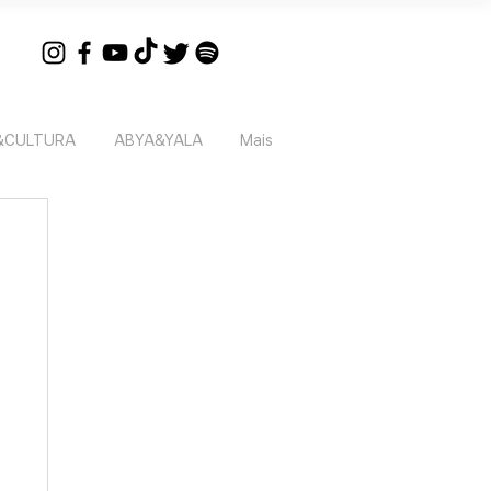
&CULTURA
ABYA&YALA
Mais