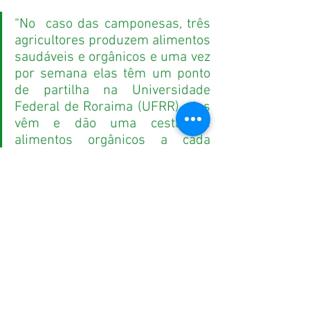
“No  caso das camponesas, três 
agricultores produzem alimentos 
saudáveis e orgânicos e uma vez 
por semana elas têm um ponto 
de partilha na Universidade 
Federal de Roraima (UFRR), elas 
vêm e dão uma cesta de 
alimentos orgânicos a cada 
membro desse coletivo que faz 
um cadastro. “ explica Rossana.
A nutricionista Karoline Aguiar conta que 
no seu período acadêmico o uso do 
agrotóxico era abordado na sala de aula 
acompanhado com a recomendação de 
higienização e produções caseiras.
“Possuir uma mini horta em 