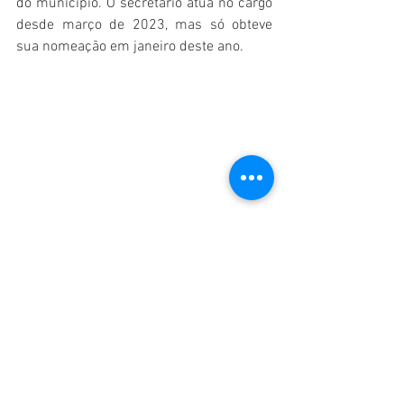
do município. O secretário atua no cargo 
desde março de 2023, mas só obteve 
sua nomeação em janeiro deste ano.
Prefeitura Municipal de Uiramutã – 
Foto/Reprodução.
A Comarca de Pacaraima (que abrange 
os municípios de Pacaraima, Amajari e 
Uiramutã),
é a responsável por apurar as 
informações do caso e verificar se houve 
improbidade administrativa e se 
infringiu o princípio da moralidade na 