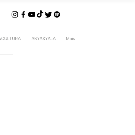
&CULTURA
ABYA&YALA
Mais