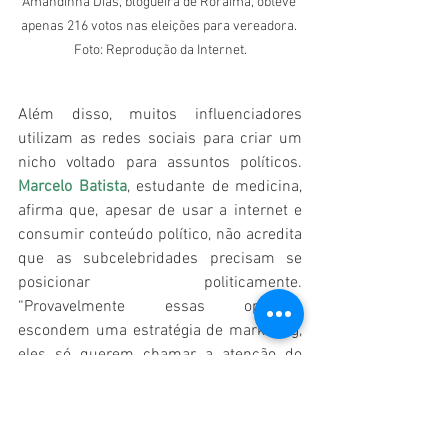
Amandinha Dias, blogueira de Roraima, obteve 
apenas 216 votos nas eleições para vereadora. 
Foto: Reprodução da Internet.
Além disso, muitos influenciadores 
utilizam as redes sociais para criar um 
nicho voltado para assuntos políticos. 
Marcelo Batista
, estudante de medicina, 
afirma que, apesar de usar a internet e 
consumir conteúdo político, não acredita 
que as subcelebridades precisam se 
posicionar politicamente. 
“Provavelmente essas opiniões 
escondem uma estratégia de marketing, 
eles só querem chamar a atenção do 
público de forma positiva. Não 
necessariamente acreditam naquilo, o 
objetivo é alcançar mais público”, disse.