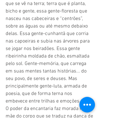
que se vê na terra; terra que é planta, 
bicho e gente, essa gente-floresta que 
nasceu nas cabeceiras e “centrões”, 
sobre as águas ou até mesmo debaixo 
delas. Essa gente-cunhantã que corria 
nas capoeiras e subia nas árvores para 
se jogar nos beiradões. Essa gente 
ribeirinha moldada de chão, esmaltada 
pelo sol. Gente-memória, que carrega 
em suas mentes tantas histórias... do 
seu povo, de seres e deuses. Mas 
principalmente gente-luta, armada de 
poesia, que de forma terna nos 
embevece entre trilhas e emoções.
O poder da encantaria faz morada na 
mãe do corpo que se traduz na dança de 
terreiro, rua e curral, no bailar festivo  do 
dois pra lá e dois pra cá, no sorriso da 
criança e no brinquedo de São João. 