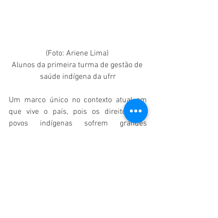
(Foto: Ariene Lima) 
Alunos da primeira turma de gestão de 
saúde indígena da ufrr
Um marco único no contexto atual em 
que vive o país, pois os direitos dos 
povos indígenas sofrem grandes 
retrocessos com a atual conjuntura 
política, todavia esta é uma forma de 
resistência indígena é uma ocasião de 
celebração e a visibilidade ao mundo de 
que estamos vivos e buscamos 
melhorias para o nosso povo. E Somos 
protagonistas da nossa própria história.