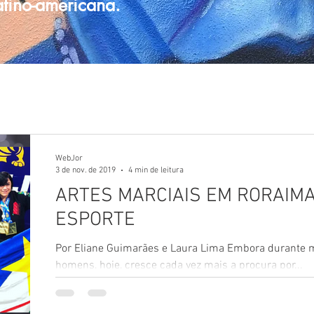
latino-americana.
WebJor
3 de nov. de 2019
4 min de leitura
ARTES MARCIAIS EM RORAIM
ESPORTE
Por Eliane Guimarães e Laura Lima Embora durante 
homens, hoje, cresce cada vez mais a procura por...