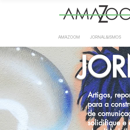
AMAZOOM
JORNAL&ISMOS
JOR
Artigos, repo
para a const
de comunicaç
solidifique e