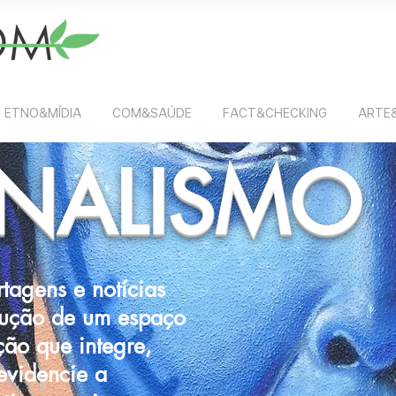
ETNO&MÍDIA
COM&SAÚDE
FACT&CHECKING
ARTE
NALISMO
rtagens e notícias
rução de um espaço
ão que integre,
 evidencie a