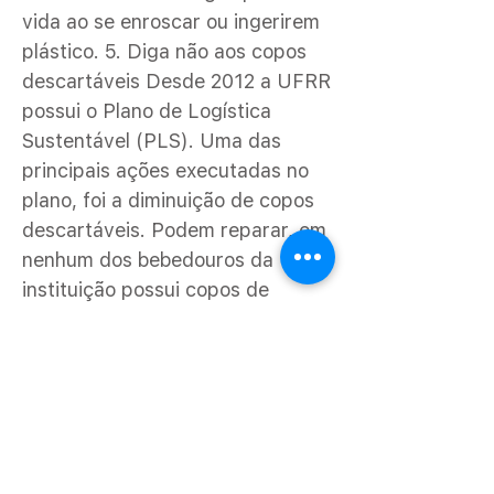
vida ao se enroscar ou ingerirem
plástico. 5. Diga não aos copos
descartáveis Desde 2012 a UFRR
possui o Plano de Logística
Sustentável (PLS). Uma das
principais ações executadas no
plano, foi a diminuição de copos
descartáveis. Podem reparar, em
nenhum dos bebedouros da
instituição possui copos de
plástico. Essa iniciativa é
justamente para incentivar os
acadêmicos no uso de canecas
ou copos individuais. Um ano
após a criação do plano, foram
distribuídas canecas e xícaras