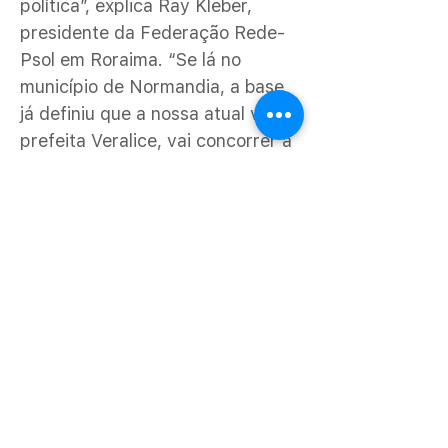
política”, explica Ray Kleber,
presidente da Federação Rede-
Psol em Roraima. “Se lá no
município de Normandia, a base
já definiu que a nossa atual vice-
prefeita Veralice, vai concorrer à
reeleição junto com o prefeito
Raposo, então é isso. Por isso
também já temos definida a
(candidatura à) reeleição do
Tuxaua Benisio no Uiramutã,
revela. Indígenas eleitos Nas
últimas eleições municipais,
ocorridas em 2020, Roraima
elegeu dois prefeitos, três vice-
prefeitos e 10 vereadores
indígenas. Uiramutã, município