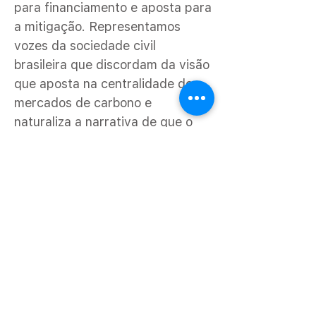
para financiamento e aposta para
a mitigação. Representamos
vozes da sociedade civil
brasileira que discordam da visão
que aposta na centralidade dos
mercados de carbono e
naturaliza a narrativa de que o
setor privado seria o parceiro
chave e com papel
preponderante no financiamento,
na implementação das
açõesclimáticas e na transição de
modelo econômico para uma
economia ´mais verde´. Ao invés
disso, defendemos que os países
desenvolvidos e maiores
responsáveis históricos pelas