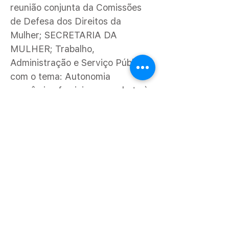
reunião conjunta da Comissões
de Defesa dos Direitos da
Mulher; SECRETARIA DA
MULHER; Trabalho,
Administração e Serviço Público,
com o tema: Autonomia
econômica feminina e combate à
violência doméstica, transmitida
no dia 29 de novembro de 2022.
Com a execução do projeto na
Comunidade, foram realizadas
diversas ações voltadas para
promoção da produção agrícola
sustentável, como a introdução
de práticas que estimulem à
transição agroecológica e o
enriquecimento nutricional das