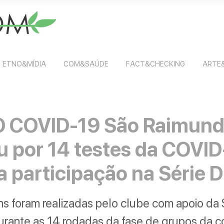
ETNO&MÍDIA
COM&SAÚDE
FACT&CHECKING
ARTE
O COVID-19 São Raimun
u por 14 testes da COVID
 participação na Série 
ns foram realizadas pelo clube com apoio da
urante as 14 rodadas da fase de grupos da 