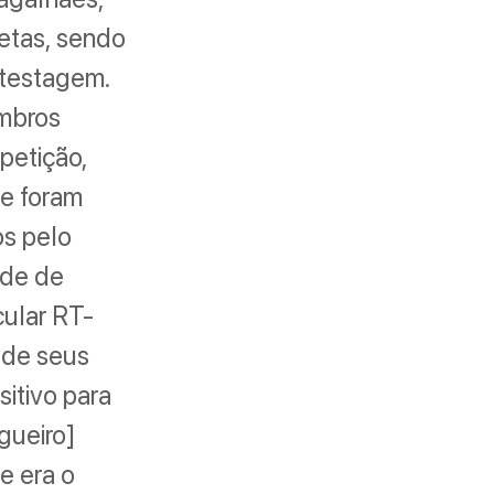
letas, sendo
 testagem.
embros
petição,
 e foram
os pelo
úde de
ular RT-
 de seus
itivo para
gueiro]
e era o