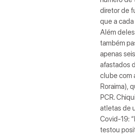
diretor de 
que a cada
Além deles
também pas
apenas seis
afastados 
clube com 
Roraima), 
PCR. Chiqu
atletas de 
Covid-19: “
testou pos