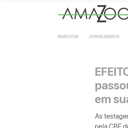
AMAZOOM
JORNAL&ISMOS
EFEIT
passo
em sua
As testage
pela CBF d