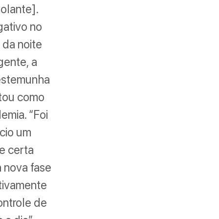
olante].
gativo no
da noite
gente, a
 testemunha
ntou como
emia. “Foi
ício um
e certa
a nova fase
itivamente
ontrole de