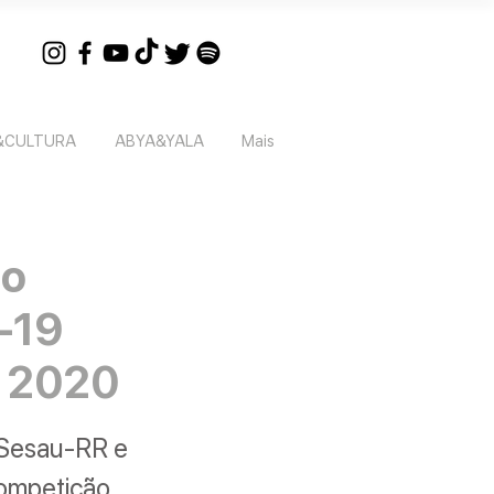
&CULTURA
ABYA&YALA
Mais
do
-19
D 2020
 Sesau-RR e
competição