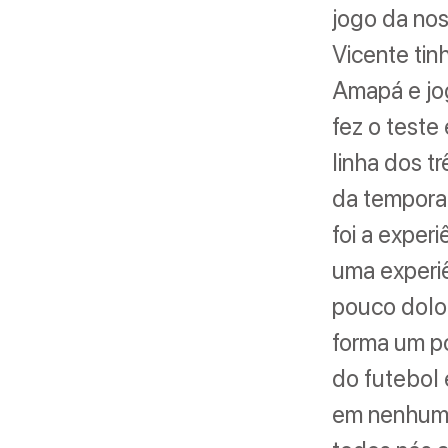
jogo da nos
Vicente tin
Amapá e jo
fez o teste
linha dos t
da temporad
foi a exper
uma experiê
pouco dolo
forma um po
do futebol 
em nenhum d