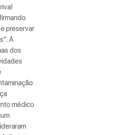
rival
afirmando
e preservar
s". A
nas dos
vidades
e
ontaminação
nça
ento médico
u um
sideraram