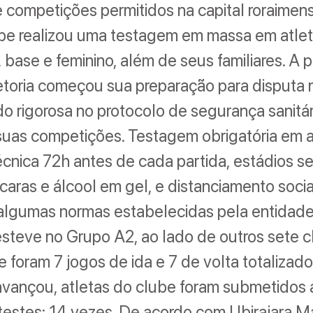
 competições permitidos na capital roraimen
ube realizou uma testagem em massa em atle
, base e feminino, além de seus familiares. A p
retoria começou sua preparação para disputa 
o rigorosa no protocolo de segurança sanitár
uas competições. Testagem obrigatória em a
cnica 72h antes de cada partida, estádios s
aras e álcool em gel, e distanciamento socia
 algumas normas estabelecidas pela entidade
steve no Grupo A2, ao lado de outros sete c
se foram 7 jogos de ida e 7 de volta totalizado
vançou, atletas do clube foram submetidos
testes: 14 vezes. De acordo com Ubirajara M