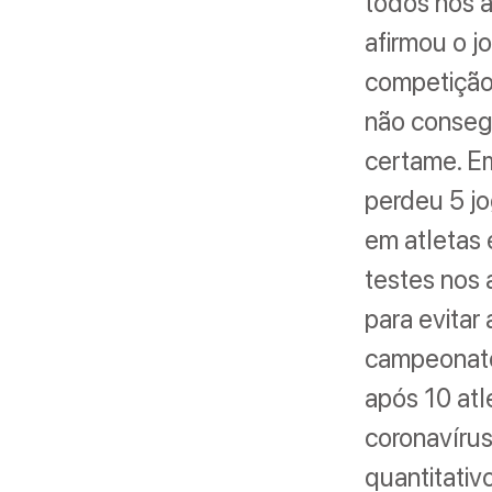
todos nós a
afirmou o 
competição
não consegu
certame. Em
perdeu 5 jo
em atletas 
testes nos 
para evita
campeonato
após 10 atl
coronavírus
quantitativo