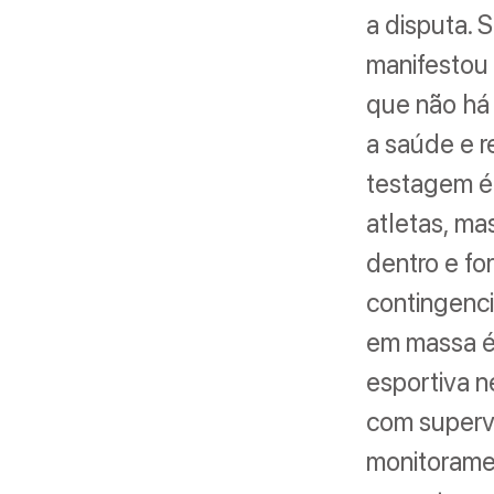
a disputa. 
manifestou 
que não há
a saúde e r
testagem é
atletas, ma
dentro e fo
contingenc
em massa é 
esportiva 
com supervi
monitoramen