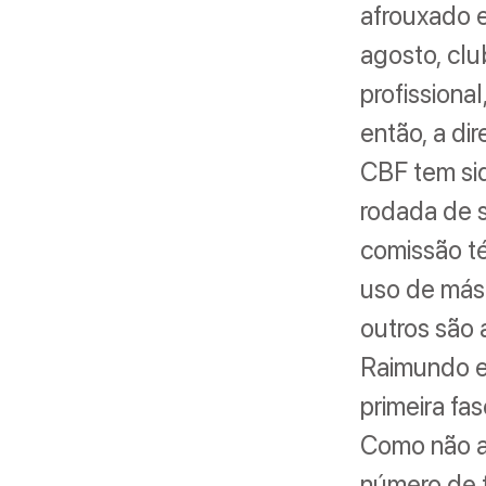
afrouxado e
agosto, cl
profissional
então, a di
CBF tem sid
rodada de s
comissão té
uso de másc
outros são
Raimundo e
primeira fa
Como não a
número de 