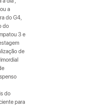
a dia”,
ou a
ra do G4,
o do
empatou 3 e
Testagem
alização de
rimordial
de
uspenso
is do
iciente para