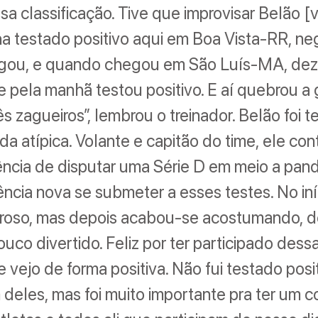
sa classificação. Tive que improvisar Belão [v
ha testado positivo aqui em Boa Vista-RR, ne
gou, e quando chegou em São Luís-MA, dez 
 e pela manhã testou positivo. E aí quebrou a 
rês zagueiros”, lembrou o treinador. Belão foi
a atípica. Volante e capitão do time, ele co
iência de disputar uma Série D em meio a pand
ncia nova se submeter a esses testes. No in
roso, mas depois acabou-se acostumando, d
uco divertido. Feliz por ter participado dess
e vejo de forma positiva. Não fui testado pos
eles, mas foi muito importante pra ter um c