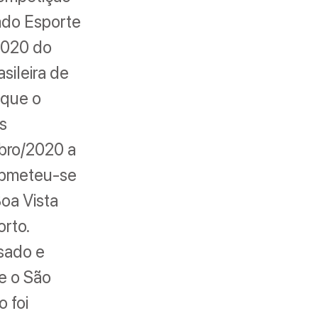
ndo Esporte
2020 do
sileira de
 que o
s
mbro/2020 a
submeteu-se
oa Vista
orto.
sado e
e o São
 foi