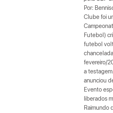
Por: Benni
Clube foi 
Campeonato 
Futebol) cr
futebol vol
chancelada
fevereiro/
a testagem.
anunciou de
Evento esp
liberados m
Raimundo de