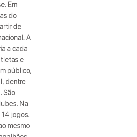
se. Em
tas do
artir de
nacional. A
ia a cada
tletas e
em público,
l, dentre
. São
lubes. Na
 14 jogos.
 ao mesmo
agalhães,