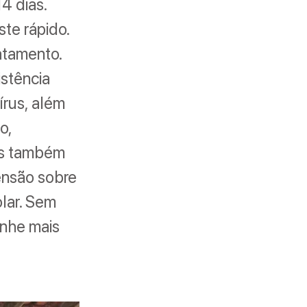
4 dias.
te rápido.
atamento.
istência
írus, além
o,
es também
eensão sobre
lar. Sem
anhe mais