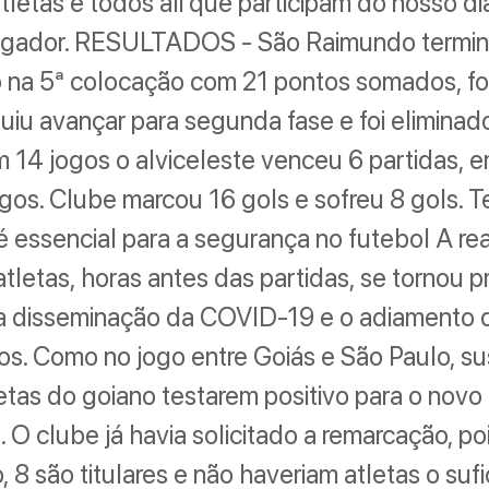
tletas e todos ali que participam do nosso dia 
jogador. RESULTADOS - São Raimundo termin
 na 5ª colocação com 21 pontos somados, fo
iu avançar para segunda fase e foi eliminad
 14 jogos o alviceleste venceu 6 partidas, 
gos. Clube marcou 16 gols e sofreu 8 gols. 
é essencial para a segurança no futebol A re
atletas, horas antes das partidas, se tornou p
r a disseminação da COVID-19 e o adiamento 
s. Como no jogo entre Goiás e São Paulo, s
etas do goiano testarem positivo para o novo
. O clube já havia solicitado a remarcação, po
, 8 são titulares e não haveriam atletas o suf