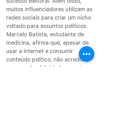
sucesso eleitoral. Além disso,
muitos influenciadores utilizam as
redes sociais para criar um nicho
voltado para assuntos políticos.
Marcelo Batista, estudante de
medicina, afirma que, apesar de
usar a internet e consumir
conteúdo político, não acredita
que as subcelebridades precisam
se posicionar politicamente.
“Provavelmente essas opiniões
escondem uma estratégia de
marketing, eles só querem
chamar a atenção do público de
forma positiva. Não
necessariamente acreditam
naquilo, o objetivo é alcançar