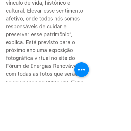
vínculo de vida, histórico e
cultural. Elevar esse sentimento
afetivo, onde todos nós somos
responsáveis de cuidar e
preservar esse patrimônio”,
explica. Está previsto para o
próximo ano uma exposição
fotográfica virtual no site do
Fórum de Energias Renováveis,
com todas as fotos que serão
selecionadas no concurso. Caso
seja construída, a usina está
prevista para ser implantada no
Rio Branco no município de
Caracaraí, em Roraima, e terá
uma potência de 650 MW. A área
diretamente afetada pela usina —