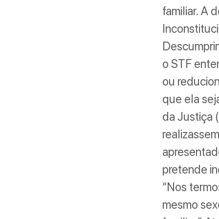
familiar. A
Inconstituc
Descumprim
o STF ente
ou reducion
que ela sej
da Justiça 
realizasse
apresentado
pretende in
“Nos termos
mesmo sexo