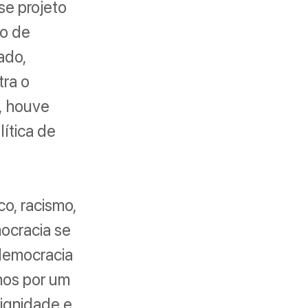
se projeto
po de
ado,
ra o
s, houve
ítica de
o, racismo,
ocracia se
democracia
-nos por um
dignidade e