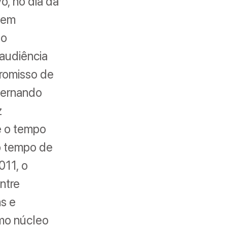
o, no dia da
, em
so
 audiência
promisso de
 Fernando
z
é o tempo
o tempo de
011, o
ntre
s e
omo núcleo