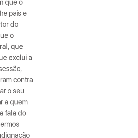
em que o
re pais e
ator do
que o
ral, que
ue exclui a
sessão,
aram contra
ar o seu
ar a quem
a fala do
termos
indignação