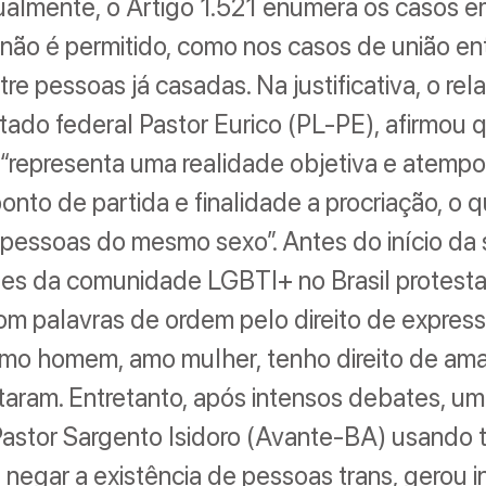
Atualmente, o Artigo 1.521 enumera os casos 
ão é permitido, como nos casos de união ent
tre pessoas já casadas. Na justificativa, o rel
tado federal Pastor Eurico (PL-PE), afirmou 
representa uma realidade objetiva e atempo
nto de partida e finalidade a procriação, o q
 pessoas do mesmo sexo”. Antes do início da 
tes da comunidade LGBTI+ no Brasil protest
com palavras de ordem pelo direito de express
 amo homem, amo mulher, tenho direito de am
ntaram. Entretanto, após intensos debates, um
astor Sargento Isidoro (Avante-BA) usando 
 negar a existência de pessoas trans, gerou 