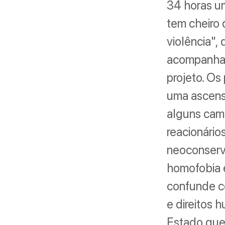
34 horas um
tem cheiro 
violência",
acompanhad
projeto. Os
uma ascensã
alguns camp
reacionário
neoconserva
homofobia e
confunde c
e direitos 
Estado que 