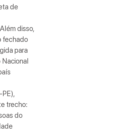
eta de
Além disso,
o fechado
igida para
o Nacional
país
-PE),
te trecho:
ssoas do
dade