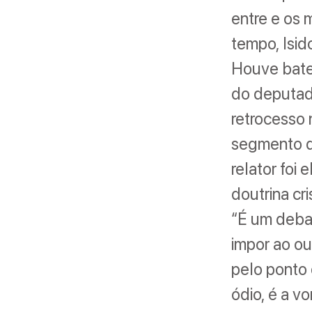
entre e os
tempo, Isid
Houve bate
do deputado
retrocesso 
segmento d
relator foi
doutrina cr
“É um debat
impor ao ou
pelo ponto 
ódio, é a v