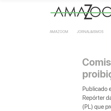
AMAZOOM
JORNAL&ISMOS
Comis
proib
Publicado 
Repórter da
(PL) que p