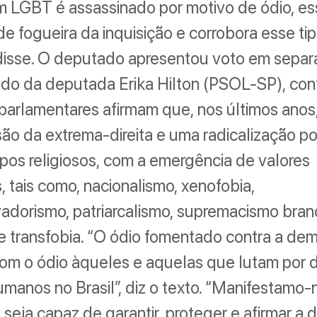
 LGBT é assassinado por motivo de ódio, es
de fogueira da inquisição e corrobora esse ti
 disse. O deputado apresentou voto em separ
o da deputada Erika Hilton (PSOL-SP), cont
 parlamentares afirmam que, nos últimos ano
o da extrema-direita e uma radicalização pol
os religiosos, com a emergência de valores
s, tais como, nacionalismo, xenofobia,
dorismo, patriarcalismo, supremacismo branc
 transfobia. “O ódio fomentado contra a dem
om o ódio àqueles e aquelas que lutam por 
humanos no Brasil”, diz o texto. “Manifestamo
seja capaz de garantir, proteger e afirmar a 