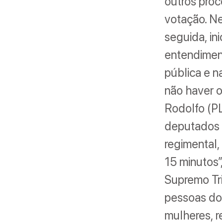
outros proc
votação. Ne
seguida, in
entendiment
pública e n
não haver o
Rodolfo (PL
deputados 
regimental
15 minutos”
Supremo Tri
pessoas do
mulheres, 