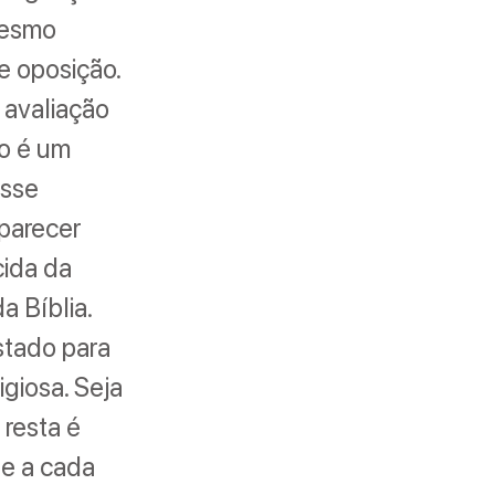
mesmo
e oposição.
 avaliação
to é um
esse
parecer
cida da
a Bíblia.
stado para
igiosa. Seja
 resta é
ue a cada