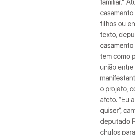
familiar.” 
casamento n
filhos ou en
texto, depu
casamento “
tem como po
união entre
manifestan
o projeto, 
afeto. “Eu
quiser”, ca
deputado P
chulos para