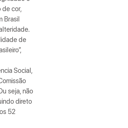
 de cor,
m Brasil
alteridade.
lidade de
ileiro”,
ncia Social,
a Comissão
Ou seja, não
uindo direto
nos 52