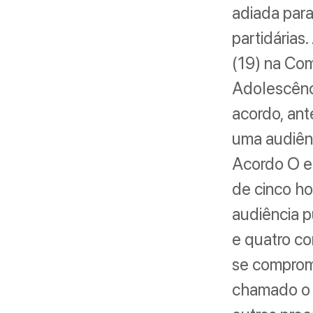
adiada para
partidárias
(19) na Com
Adolescênc
acordo, ant
uma audiênc
Acordo O e
de cinco ho
audiência p
e quatro co
se comprom
chamado o u