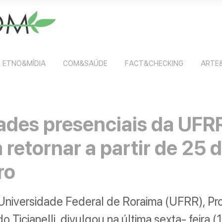
ETNO&MÍDIA
COM&SAÚDE
FACT&CHECKING
ARTE
ades presenciais da UFR
retornar a partir de 25 
ro
 Universidade Federal de Roraima (UFRR), Pr
 Ticianelli, divulgou na última sexta- feira (1