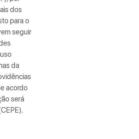
iais dos
sto para o
vem seguir
ades
 uso
omas da
ovidências
de acordo
ição será
(CEPE).