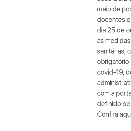
meio de por
docentes e 
dia 25 de o
as medidas
sanitárias,
obrigatório
covid-19, d
administrat
com a portar
definido pe
Confira aqui