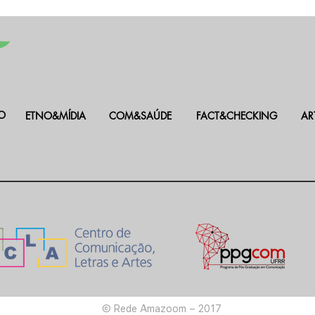
O
ETNO&MÍDIA
COM&SAÚDE
FACT&CHECKING
AR
© Rede Amazoom – 2017