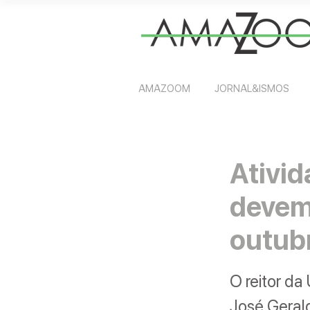
AMAZOOM
JORNAL&ISMOS
Ativid
devem 
outub
O reitor da
José Geraldo