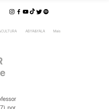
&CULTURA
ABYA&YALA
Mais
R
de
ofessor
7), por