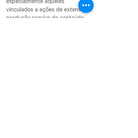
especialmente aqueles
vinculados a ações de extensão e
produção regular de conteúdo
jornalístico. Cartografia de
Futuros Possíveis Para
estudantes de graduação e pós-
graduação, a notícia interessa
porque mostra que o jornalismo
universitário deixou de ser
apenas exercício escolar. Em
muitos casos, é campo de
intervenção pública. Os
laboratórios mapeados cobrem
lacunas informativas, atuam em
territórios pouco observados,
produzem jornalismo de impacto
e aproximam a universidade da