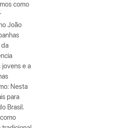
samos como
r
omo João
mpanhas
 da
ência
 jovens e a
nas
smo: Nesta
is para
o Brasil.
o como
 tradicional