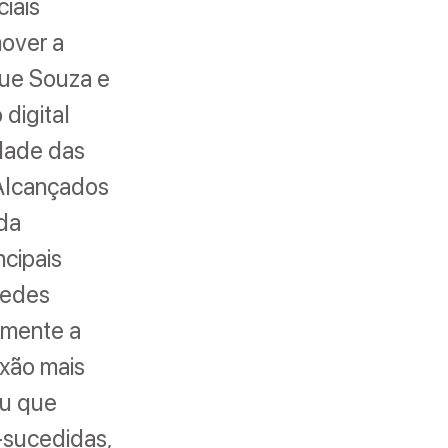
iais
mover a
que Souza e
digital
idade das
Alcançados
 da
ncipais
redes
amente a
exão mais
ou que
-sucedidas,