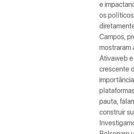
e impactand
os políticos
diretament
Campos, pr
mostraram a
Ativaweb e 
crescente d
importânci
plataformas
pauta, fala
construir s
Investigam
Bolsonaro ut