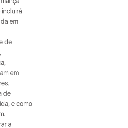
nfiança
incluirá
zada em
re de
,
a,
aram em
res.
a de
ida, e como
m.
rar a