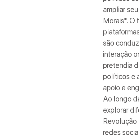
ampliar seu
Morais*. O 
plataforma
são conduz
interação on
pretendia d
políticos e
apoio e en
Ao longo da
explorar dif
Revolução D
redes soci