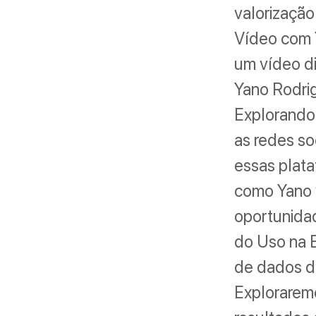
valorização
Vídeo com 
um vídeo di
Yano Rodrig
Explorando 
as redes so
essas plata
como Yano v
oportunidad
do Uso na E
de dados di
Explorarem