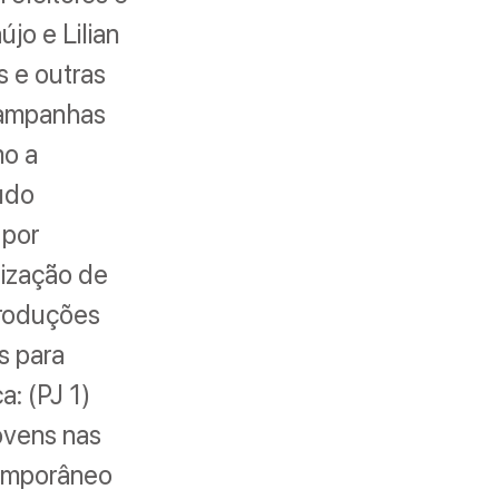
jo e Lilian
s e outras
campanhas
mo a
tudo
 por
lização de
Produções
s para
a: (PJ 1)
ovens nas
temporâneo