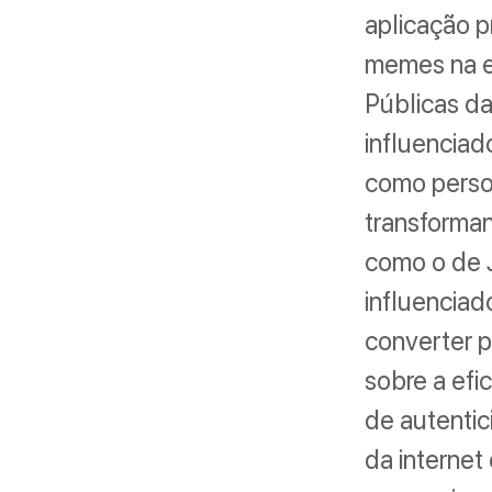
aplicação p
memes na er
Públicas da
influenciado
como perso
transforman
como o de 
influencia
converter p
sobre a efi
de autentic
da interne