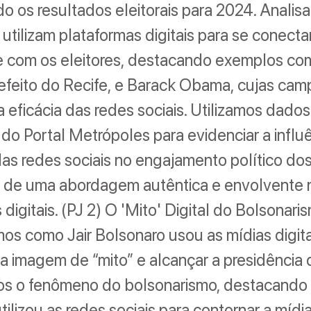
o os resultados eleitorais para 2024. Anali
 utilizam plataformas digitais para se conecta
e com os eleitores, destacando exemplos c
efeito do Recife, e Barack Obama, cujas ca
 eficácia das redes sociais. Utilizamos dados
do Portal Metrópoles para evidenciar a influ
as redes sociais no engajamento político dos
a de uma abordagem autêntica e envolvente 
 digitais. (PJ 2) O 'Mito' Digital do Bolsonari
mos como Jair Bolsonaro usou as mídias digita
ua imagem de “mito” e alcançar a presidência d
os o fenômeno do bolsonarismo, destacand
ilizou as redes sociais para contornar a mídia