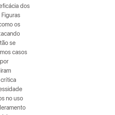
eficácia dos
a Figuras
 como os
estacando
tão se
samos casos
 por
iram
crítica
cessidade
os no uso
oderamento