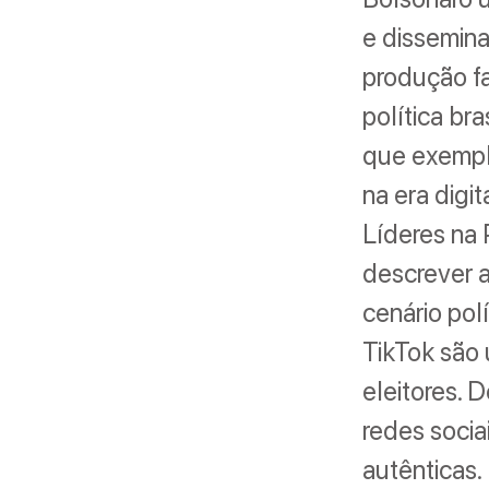
e dissemina
produção f
política br
que exempli
na era digi
Líderes na P
descrever a
cenário pol
TikTok são 
eleitores.
redes socia
autênticas.