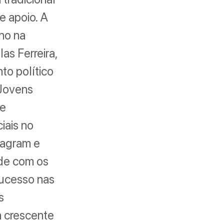
e apoio. A
no na
as Ferreira,
to político
 Jovens
de
iais no
tagram e
ade com os
ucesso nas
s
a crescente