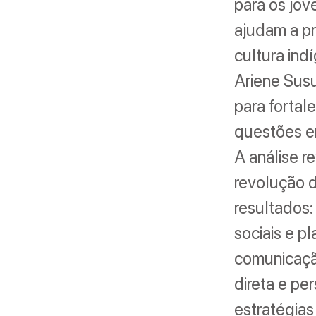
para os jov
ajudam a pr
cultura ind
Ariene Susu
para fortal
questões e
A análise r
revolução d
resultados:
sociais e p
comunicação
direta e pe
estratégias