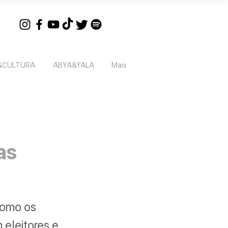
&CULTURA
ABYA&YALA
Mais
as
como os
 eleitores e