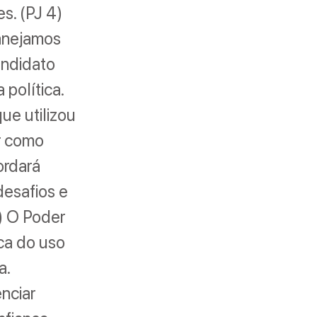
es. (PJ 4)
lanejamos
andidato
política.
ue utilizou
ir como
ordará
desafios e
) O Poder
ica do uso
a.
nciar