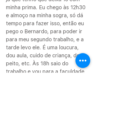
minha prima. Eu chego às 12h30
e almoço na minha sogra, só dá
tempo para fazer isso, então eu
pego o Bernardo, para poder ir
para meu segundo trabalho, e a
tarde levo ele. É uma loucura,
dou aula, cuido de criança, dou
peito, etc. Às 18h saio do
trabalho e vou para a faculdade,
deixo tudo pronto, o suco,
lanches e comidas para ele ficar
com o pai. Só volto da
universidade às 22h, e aí eu vou
passar roupas, corrigir tarefa,
fazer plano de aula, ou trabalhos
da faculdade e acabo indo dormir