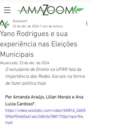
Amazoom
22 de abr. de 2024
1 min de leitura
Yano Rodrigues e sua
experiência nas Eleições
Municipais
Atualizado:
23 de abr. de 2024
O estudante de Direito na UFRR fala da 
importância das Redes Sociais na forma 
de fazer política hoje.
Por Amanda Araújo, Lilian Morais e Ana 
Luiza Cardoso*.
https://video.wixstatic.com/video/56f81d_2d6f5
5ffda9546b5a61a6c248c0a788f/720p/mp4/file.
mp4