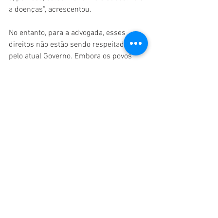
a doenças”, acrescentou.
No entanto, para a advogada, esses 
direitos não estão sendo respeitados 
pelo atual Governo. Embora os povos 
indígenas estejam entre os grupos 
prioritários, junto a quilombolas e 
ribeirinhos, idosos, pessoas com 
comorbidades, situação de rua ou 
privação de liberdade, profissionais da 
saúde e recentemente, profissionais da 
educação, o Plano Nacional de 
Operacionalização da Vacina contra a 
Covid-19 limita essa prioridade apenas 
a indígenas “aldeados”.
“Esse pensamento é um retrocesso com 
relação aos direitos dos povos 