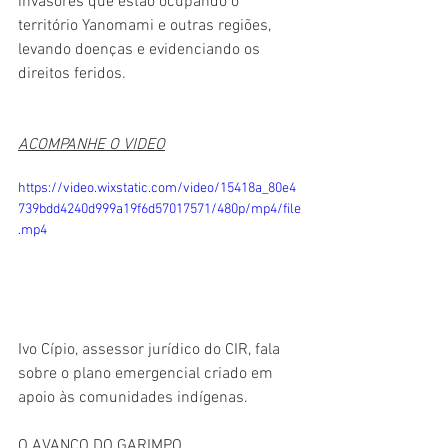
invasores que estão ocupando o 
território Yanomami e outras regiões, 
levando doenças e evidenciando os 
direitos feridos.
ACOMPANHE O VIDEO
https://video.wixstatic.com/video/15418a_80e4
739bdd4240d999a19f6d57017571/480p/mp4/file
.mp4
Ivo Cípio, assessor jurídico do CIR, fala 
sobre o plano emergencial criado em 
apoio às comunidades indígenas. 
O AVANÇO DO GARIMPO 