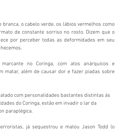
e branca, o cabelo verde, os lábios vermelhos como 
rmato de constante sorriso no rosto. Dizem que o 
uece por perceber todas as deformidades em seu 
onhecemos.
ca marcante no Coringa, com atos anárquicos e 
m matar, além de causar dor e fazer piadas sobre 
ratado com personalidades bastantes distintas às 
ades do Coringa, estão em invadir o lar da 
n paraplégica. 
erroristas, já sequestrou e matou Jason Todd (o 