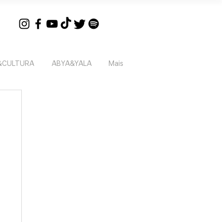
&CULTURA
ABYA&YALA
Mais