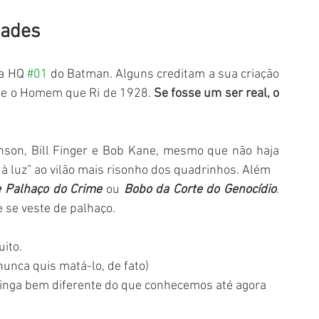
dades
a HQ 
#01
 do Batman. Alguns creditam a sua criação 
lme o Homem que Ri de 1928. 
Se fosse um ser real, o 
nson, Bill Finger e Bob Kane, mesmo que não haja 
 luz” ao vilão mais risonho dos quadrinhos. Além   
e Palhaço do Crime
 ou 
Bobo da Corte do Genocídio
. 
se veste de palhaço. 
ito. 
nunca quis matá-lo, de fato)
Coringa bem diferente do que conhecemos até agora