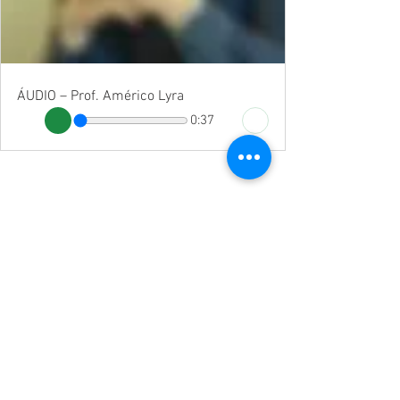
ÁUDIO – Prof. Américo Lyra
0:37
Os desafios do sistema 
progressista
A manutenção de um Estado grande e 
centralizador também carrega seus 
desafios. Em vários exemplos na história, 
regimes alinhados à esquerda são 
apontados por cercear as liberdades 
individuais em nome da coletividade.