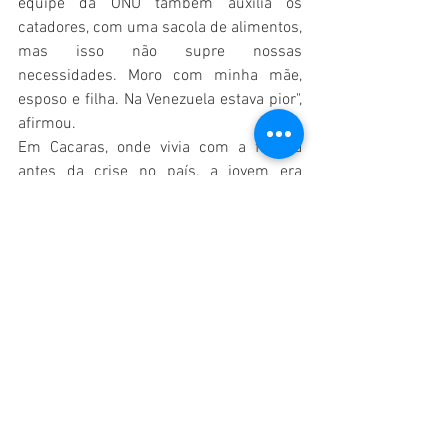
equipe da ONU também auxilia os 
catadores, com uma sacola de alimentos, 
mas isso não supre nossas 
necessidades. Moro com minha mãe, 
esposo e filha. Na Venezuela estava pior", 
afirmou.
Em Cacaras, onde vivia com a família 
antes da crise no país, a jovem era 
padeira. Rosimery explica que todos que 
trabalham com no lixão não tiveram 
oportunidade de emprego na cidade. "Eu 
não gosto de fazer isso, mas a 
necessidade nos impõe", completou.
OUTRA HISTÓRIA