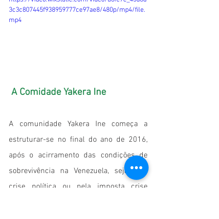
3c3c807445f938959777ce97ae8/480p/mp4/file.
mp4
 A Comidade Yakera Ine
A comunidade Yakera Ine começa a 
estruturar-se no final do ano de 2016, 
após o acirramento das condições de 
sobrevivência na Venezuela, seja pela 
crise política ou pela imposta crise 
econômica com os bloqueios de 
comercialização aprovados pelos EUA e 