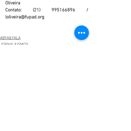
Oliveira 
Contato: (21) 995166896 / 
loliveira@fupad.org
ABYA&YALA
JORNAL&ISMOS
Ver tudo
Posts recentes