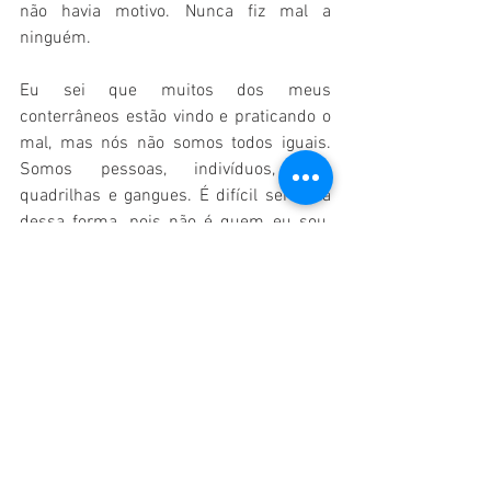
não havia motivo. Nunca fiz mal a 
ninguém.
Eu sei que muitos dos meus 
conterrâneos estão vindo e praticando o 
mal, mas nós não somos todos iguais. 
Somos pessoas, indivíduos, não 
quadrilhas e gangues. É difícil ser vista 
dessa forma, pois não é quem eu sou. 
Não sou o tipo de pessoa a quem se deve 
olhar com desprezo ou medo. 
Eu demorei a entender a situação, chorei 
por muito tempo, sofria quando entrava 
em um local e me olhavam torto. Na 
Venezuela, sempre tratamos todos bem. 
Quando eu via um brasileiro, fazia a 
festa. Nós, venezuelanos, somos um povo 
caloroso, receptivo. Foi um choque 