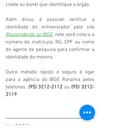
colete ou boné) que identifique o órgão. 
Além disso, é possível verificar a 
identidade do entrevistador pelo site 
Respondendo ao IBGE
, 
nele você coloca o 
número de matrícula, RG, CPF ou nome 
do agente de pesquisa para confirmar a 
identidade do mesmo.
Outro método rápido e seguro é ligar 
para a agência do IBGE Roraima pelos 
telefones: 
(95) 3212-2112
 ou 
(95) 3212-
2119
.
Lei nº 5534: 
Art. 1º Toda pessoa natural ou jurídica de 