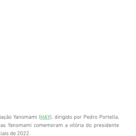
iação Yanomami (
HAY
), dirigido por Pedro Portella, 
nças Yanomami comemoram a vitória do presidente 
iais de 2022.