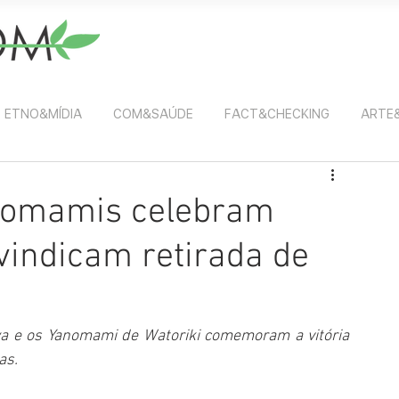
ETNO&MÍDIA
COM&SAÚDE
FACT&CHECKING
ARTE
nomamis celebram
indicam retirada de
wa e os Yanomami de Watoriki comemoram a vitória 
as.