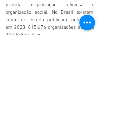
privada, organização religiosa e 
organização social. No Brasil existem, 
conforme estudo publicado pelo IPEA, 
em 2023, 815.676 organizações ativas e 
345.678 inativas.
As terceirizações das responsabilidades 
consistem em parcerias pontuais ao 
desenvolvimento de determinadas 
etapas de uma política pública. Porém, 
nos últimos 20 anos esse modelo de 
gestão cresce principalmente na área de 