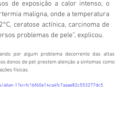
os de exposição a calor intenso, o 
rtermia maligna, onde a temperatura 
°C, ceratose actínica, carcinoma de 
rsos problemas de pele”, explicou.
sando por algum problema decorrente das altas 
 os donos de pet prestem atenção a sintomas como 
ações físicas.
ves/allan-1?si=fc1bf60e14ca4fc7aaae82c553277dc5