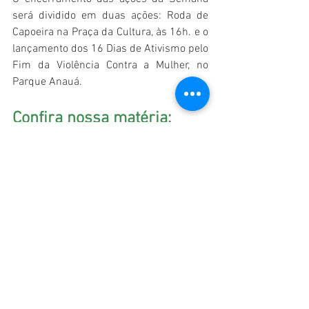
será dividido em duas ações: Roda de 
Capoeira na Praça da Cultura, às 16h. e o 
lançamento dos 16 Dias de Ativismo pelo 
Fim da Violência Contra a Mulher, no 
Parque Anauá. 
Confira nossa matéria: 
https://video.wixstatic.com/video/bdcf57_e37e0
25618304d8fa4b251d9e663c510/480p/mp4/file.
mp4