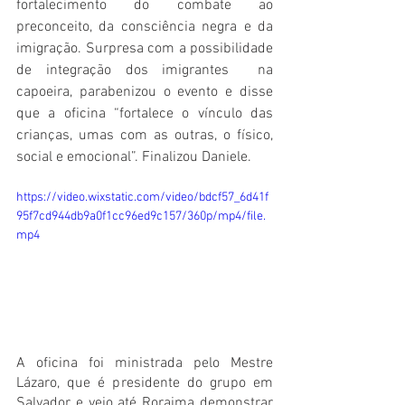
fortalecimento do combate ao 
preconceito, da consciência negra e da 
imigração. Surpresa com a possibilidade 
de integração dos imigrantes  na 
capoeira, parabenizou o evento e disse 
que a oficina “fortalece o vínculo das 
crianças, umas com as outras, o físico, 
social e emocional”. Finalizou Daniele. 
https://video.wixstatic.com/video/bdcf57_6d41f
95f7cd944db9a0f1cc96ed9c157/360p/mp4/file.
mp4
A oficina foi ministrada pelo Mestre 
Lázaro, que é presidente do grupo em 
Salvador e veio até Roraima demonstrar 