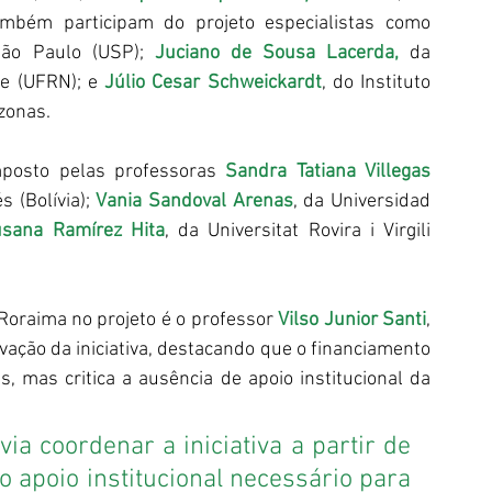
Universidade Federal de Sergipe (UFS). Também participam do projeto especialistas como 
São Paulo (USP); 
Juciano de Sousa Lacerda,
 da 
e (UFRN); e 
Júlio Cesar Schweickardt
, do Instituto 
zonas.
mposto pelas professoras 
Sandra Tatiana Villegas 
 (Bolívia); 
Vania Sandoval Arenas
, da Universidad 
sana Ramírez Hita
, da Universitat Rovira i Virgili 
Roraima no projeto é o professor 
Vilso Junior Santi
, 
ção da iniciativa, destacando que o financiamento 
, mas critica a ausência de apoio institucional da 
ia coordenar a iniciativa a partir de 
apoio institucional necessário para 