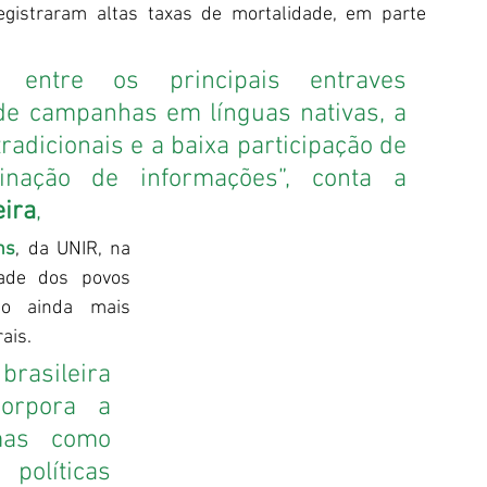
gistraram altas taxas de mortalidade, em parte 
 
entre os principais entraves 
 de campanhas em línguas nativas, a 
adicionais e a baixa participação de 
inação de informações”, conta a 
eira
,
ns
, da UNIR, na 
ade dos povos 
ão ainda mais 
ais.
rasileira 
orpora a 
mas como 
olíticas 