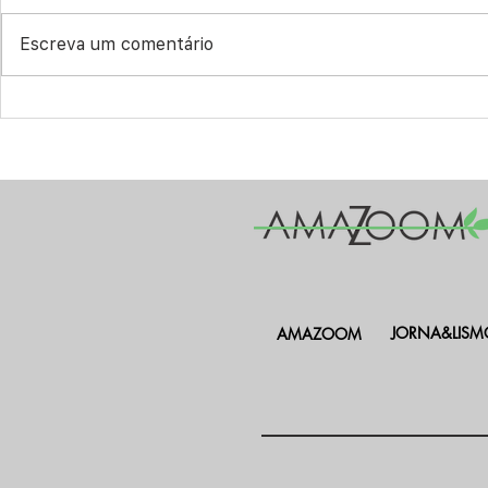
Escreva um comentário
Meninas e Mulheres na Ciência:
Do Sul da Ba
estudantes de Boa Vista-RR
Roraima: Pér
homenageiam Leila Baptaglin
da periferia 
na FEIC 2026
gritarem “Do
JORNA&LISM
AMAZOOM