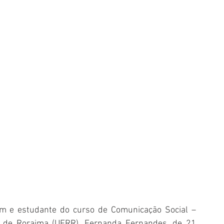
oom e estudante do curso de Comunicação Social – 
l de Roraima (UFRR), Fernanda Fernandes, de 21 