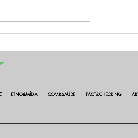
hia ao lavrado de
Banco de Talentos NINJAVer
ola faz as paredes
abre portas para estudantes
de Boa Vista
jornalistas egressos da UFR
utor!”
O
ETNO&MÍDIA
COM&SAÚDE
FACT&CHECKING
AR