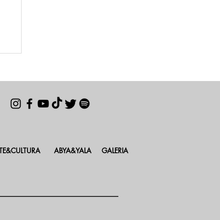
so
 e
R
TE&CULTURA
ABYA&YALA
GALERIA