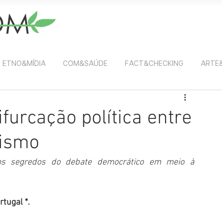
ETNO&MÍDIA
COM&SAÚDE
FACT&CHECKING
ARTE
furcação política entre
lismo
os segredos do debate democrático em meio à 
tugal *.