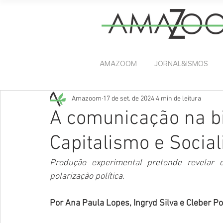
AMAZOOM
JORNAL&ISMOS
Amazoom
17 de set. de 2024
4 min de leitura
A comunicação na bi
Capitalismo e Socia
Produção experimental pretende revelar 
polarização política.
Por Ana Paula Lopes, Ingryd Silva e Cleber Por